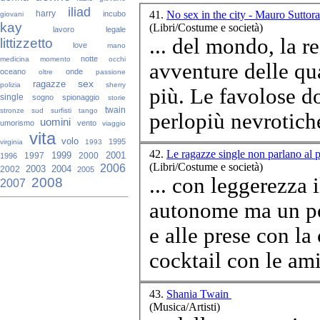
iliad
41.
No sex in the city - Mauro Suttor
harry
incubo
giovani
kay
(Libri/Costume e società)
lavoro
legale
... del mondo, la r
littizzetto
love
mano
notte
medicina
momento
occhi
avventure delle qua
oceano
onde
oltre
passione
sex
ragazze
polizia
sherry
più. Le favolose d
single
sogno
spionaggio
storie
twain
stronze
sud
surfisti
tango
perlopiù nevrotiche 
uomini
umorismo
vento
viaggio
vita
volo
1995
virginia
1993
42.
Le ragazze single non parlano al 
1999
2001
1997
2000
1996
(Libri/Costume e società)
2006
2003
2004
2002
2005
... con leggerezza 
2008
2007
autonome ma un po’
e alle prese con la
cocktail con le ami
43.
Shania Twain
(Musica/Artisti)