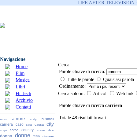
LIFE AFTER TELEVISION 
Navigazione
Cerca
Home
Parole chiave di ricerca:
Film
Tutte le parole
Qualsiasi parola
Musica
Ordinamento:
Libri
Hi Tech
Cerca solo in:
Articoli
Web link
Archivio
Parole chiave di ricerca
carriera
Contatti
Totale 48 risultati trovati.
amore
bushnell
amici
andy
city
carriera
caso
causa
cast
country
corpo
corpi
cuore
dice
donne
donna
fazio
giovane