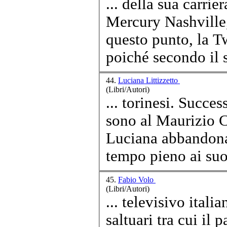
... della sua
carrier
Mercury Nashville,
questo punto, la T
poiché secondo il 
44.
Luciana Littizzetto
(Libri/Autori)
... torinesi. Successivamente le prime apparizioni televisive
sono al Maurizio C
Luciana abbandon
tempo pieno ai suoi
45.
Fabio Volo
(Libri/Autori)
... televisivo itali
saltuari tra cui il 