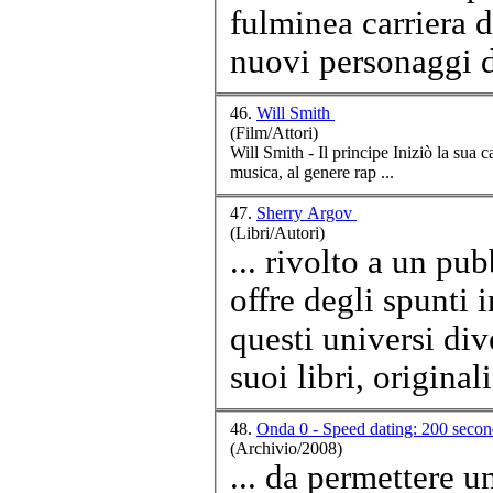
fulminea
carriera
d
nuovi personaggi di
46.
Will Smith
(Film/Attori)
Will Smith - Il principe Iniziò la sua
c
musica, al genere rap ...
47.
Sherry Argov
(Libri/Autori)
... rivolto a un pu
offre degli spunti 
questi universi div
suoi libri, originali 
48.
Onda 0 - Speed dating: 200 secon
(Archivio/2008)
... da permettere un inizi