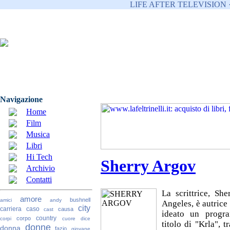
LIFE AFTER TELEVISION 
Navigazione
Home
Film
Musica
Libri
Hi Tech
Sherry Argov
Archivio
Contatti
La scrittrice, Sh
amore
bushnell
amici
andy
Angeles, è autrice
city
carriera
caso
causa
cast
ideato un progr
country
corpo
corpi
cuore
dice
titolo di "Krla", t
donne
donna
fazio
giovane