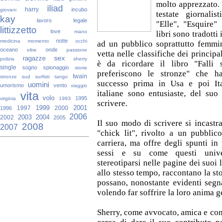
molto apprezzato. 
iliad
harry
incubo
giovani
testate giornalis
kay
lavoro
legale
"Elle", "Esquire"
littizzetto
love
mano
libri sono tradotti 
notte
medicina
momento
occhi
ad un pubblico soprattutto femmini
oceano
onde
oltre
passione
vetta nelle classifiche dei principa
sex
ragazze
polizia
sherry
è da ricordare il libro "Falli 
single
sogno
spionaggio
storie
preferiscono le stronze" che 
twain
stronze
sud
surfisti
tango
successo prima in Usa e poi Ital
uomini
umorismo
vento
viaggio
italiane sono entusiaste, del suo 
vita
volo
1995
virginia
1993
scrivere.
1999
2001
1997
2000
1996
2006
2003
2004
2002
2005
Il suo modo di scrivere si incastr
2008
2007
"chick lit", rivolto a un pubblic
carriera, ma offre degli spunti in 
sessi e su come questi unive
stereotiparsi nelle pagine dei suoi l
allo stesso tempo, raccontano la st
possano, nonostante evidenti segna
volendo far soffrire la loro anima g
Sherry, come avvocato, amica e con