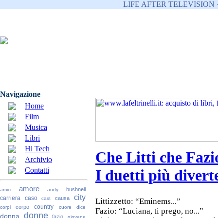
LIFE AFTER TELEVISION 
Navigazione
Home
Film
Musica
Libri
Hi Tech
Che Litti che Fazi
Archivio
Contatti
I duetti più divert
amore
bushnell
amici
andy
city
carriera
caso
causa
cast
Littizzetto: “Eminems...”
country
corpo
corpi
cuore
dice
Fazio: “Luciana, ti prego, no...”
donne
donna
fazio
giovane