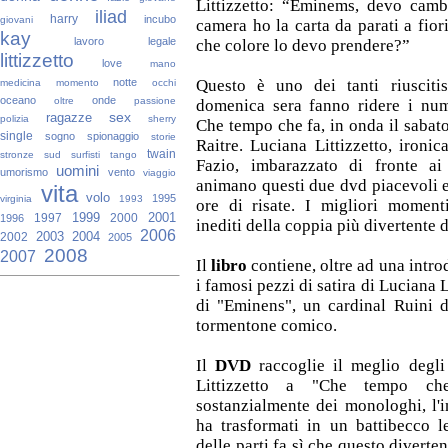
Littizzetto: “Eminems, devo cambi
iliad
harry
incubo
giovani
camera ho la carta da parati a fiori
kay
lavoro
legale
che colore lo devo prendere?”
littizzetto
love
mano
notte
Questo è uno dei tanti riusciti
medicina
momento
occhi
oceano
onde
oltre
passione
domenica sera fanno ridere i nume
sex
ragazze
polizia
sherry
Che tempo che fa, in onda il sabat
single
sogno
spionaggio
storie
Raitre. Luciana Littizzetto, ironic
twain
stronze
sud
surfisti
tango
Fazio, imbarazzato di fronte ai
uomini
umorismo
vento
viaggio
animano questi due dvd piacevoli e 
vita
volo
1995
virginia
1993
ore di risate. I migliori moment
1999
2001
1997
2000
1996
inediti della coppia più divertente 
2006
2003
2004
2002
2005
2008
2007
Il
libro
contiene, oltre ad una intro
i famosi pezzi di satira di Luciana L
di "Eminens", un cardinal Ruini 
tormentone comico.
Il
DVD
raccoglie il meglio degli
Littizzetto a "Che tempo ch
sostanzialmente dei monologhi, l'i
ha trasformati in un battibecco le
delle parti fa sì che questo diverte