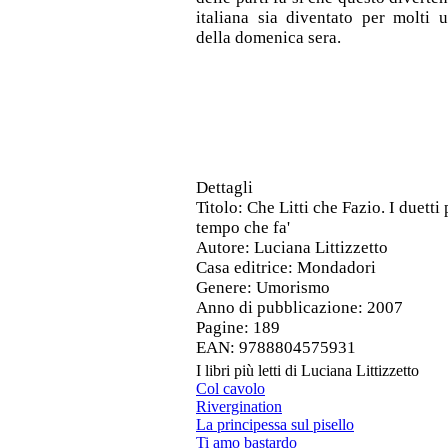
italiana sia diventato per molti
della domenica sera.
Dettagli
Titolo
: Che Litti che Fazio. I duetti
tempo che fa'
Autore
: Luciana Littizzetto
Casa editrice
: Mondadori
Genere
: Umorismo
Anno di pubblicazione
: 2007
Pagine
: 189
EAN
: 9788804575931
I libri più letti di Luciana Littizzetto
Col cavolo
Rivergination
La principessa sul pisello
Ti amo bastardo