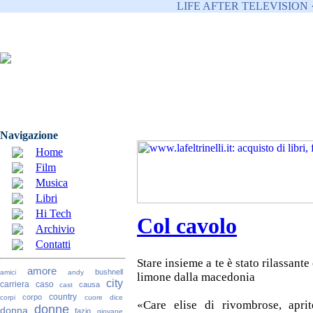
LIFE AFTER TELEVISION 
Navigazione
Home
Film
Musica
Libri
Hi Tech
Col cavolo
Archivio
Contatti
Stare insieme a te è stato rilassante
amore
bushnell
amici
andy
limone dalla macedonia
city
carriera
caso
causa
cast
country
corpo
corpi
cuore
dice
«Care elise di rivombrose, apri
donne
donna
fazio
giovane