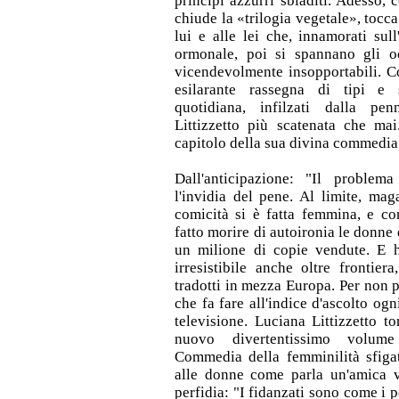
principi azzurri sbiaditi. Adesso,
chiude la «trilogia vegetale», tocca 
lui e alle lei che, innamorati sul
ormonale, poi si spannano gli o
vicendevolmente insopportabili. 
esilarante rassegna di tipi e s
quotidiana, infilzati dalla p
Littizzetto più scatenata che mai.
capitolo della sua divina commedia 
Dall'anticipazione: "Il proble
l'invidia del pene. Al limite, magar
comicità si è fatta femmina, e co
fatto morire di autoironia le donne d
un milione di copie vendute. E h
irresistibile anche oltre frontier
tradotti in mezza Europa. Per non 
che fa fare all'indice d'ascolto og
televisione. Luciana Littizzetto t
nuovo divertentissimo volum
Commedia della femminilità sfiga
alle donne come parla un'amica v
perfidia: "I fidanzati sono come i pe