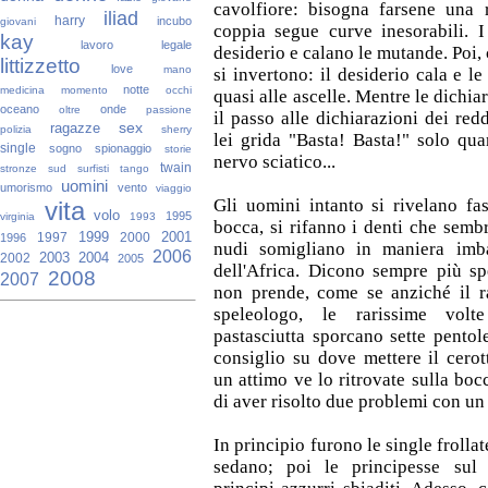
cavolfiore: bisogna farsene una r
iliad
harry
incubo
giovani
coppia segue curve inesorabili. I
kay
lavoro
legale
desiderio e calano le mutande. Poi,
littizzetto
love
mano
si invertono: il desiderio cala e l
notte
medicina
momento
occhi
quasi alle ascelle. Mentre le dichi
oceano
onde
oltre
passione
il passo alle dichiarazioni dei redd
sex
ragazze
polizia
sherry
lei grida "Basta! Basta!" solo qua
single
sogno
spionaggio
storie
nervo sciatico...
twain
stronze
sud
surfisti
tango
uomini
umorismo
vento
viaggio
Gli uomini intanto si rivelano fas
vita
volo
1995
virginia
1993
bocca, si rifanno i denti che sembr
1999
2001
1997
2000
1996
nudi somigliano in maniera imba
2006
2003
2004
2002
2005
dell'Africa. Dicono sempre più sp
2008
2007
non prende, come se anziché il r
speleologo, le rarissime vol
pastasciutta sporcano sette pentol
consiglio su dove mettere il cerot
un attimo ve lo ritrovate sulla bocc
di aver risolto due problemi con un
In principio furono le single frolla
sedano; poi le principesse sul 