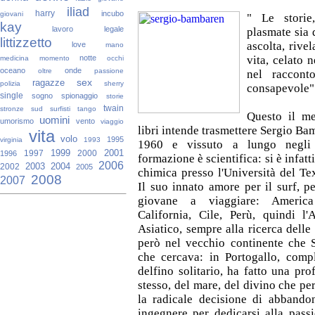
iliad
harry
incubo
giovani
" Le storie
kay
lavoro
legale
plasmate sia 
littizzetto
ascolta, rivel
love
mano
notte
vita, celato n
medicina
momento
occhi
oceano
onde
oltre
passione
nel raccont
sex
ragazze
polizia
sherry
consapevole"
single
sogno
spionaggio
storie
twain
stronze
sud
surfisti
tango
Questo il me
uomini
umorismo
vento
viaggio
libri intende trasmettere Sergio Ba
vita
volo
1995
virginia
1993
1960 e vissuto a lungo negli 
1999
2001
1997
2000
1996
formazione è scientifica: si è infatt
2006
2003
2004
2002
2005
chimica presso l'Università del Te
2008
2007
Il suo innato amore per il surf, pe
giovane a viaggiare: America
California, Cile, Perù, quindi l'
Asiatico, sempre alla ricerca delle 
però nel vecchio continente che 
che cercava: in Portogallo, comp
delfino solitario, ha fatto una pr
stesso, del mare, del divino che p
la radicale decisione di abbando
ingegnere per dedicarsi alla pass