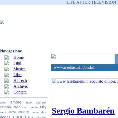
LIFE AFTER TELEVISION 
Navigazione
Home
Film
www.mediasurf.it/onda1
Musica
Libri
Hi Tech
Archivio
Contatti
amore
bushnell
amici
andy
city
carriera
caso
causa
cast
Sergio Bambarén
country
corpo
corpi
cuore
dice
donne
donna
fazio
giovane