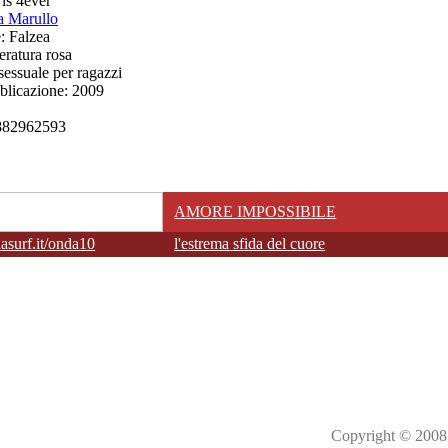
 is 4ever
ia Marullo
e
: Falzea
teratura rosa
essuale per ragazzi
blicazione
: 2009
882962593
AMORE IMPOSSIBILE
surf.it/onda10
l'estrema sfida del cuore
Copyright © 2008 M