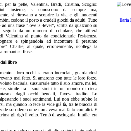
i per la pelle, Valentina, Bradi, Cristina, Scoglio:
ciuti insieme, si conoscono da sempre ma,
nte, si ritrovano a scoprire la vita e gli innocenti
mbini cedono il posto a crudeli giochi da adulti. Tutto
Ilaria
o ad una frase "love is 4ever", scritta da qualcuno su
 seguita da un numero di cellulare, che attirerà
 di Valentina al punto da condizionarle l'esistenza,
ognare e spingendola ad incontrare il presunto
re" Charlie, al quale, erroneamente, ricollega la
la romantica frase.
 dal libro
ento i loro occhi si erano incrociati, guardandosi
vano mai fatto. Si amarono con tutte le loro forze.
oluto baciarla, sussurrarle tutto il suo amore, ma lei,
le, simile tra i suoi simili in un mondo di cieca
antasma dagli occhi bendati, l'aveva tradito. Lo
alpestando i suoi sentimenti. Lui non ebbe subito la
rsi, ma quando lo fece la vide già là, tra le braccia di
 vide sorridere come non aveva mai fatto con altri. E
crima gli rigò il volto. Tentò di asciugarla. Inutile, era
nostro quadro ci sono tanti altri soggetti, più colori,