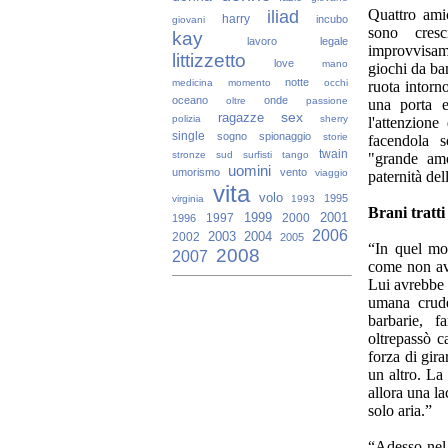
iliad
Quattro amic
harry
incubo
giovani
sono cres
kay
lavoro
legale
improvvisame
littizzetto
love
mano
giochi da ba
notte
medicina
momento
occhi
ruota intorn
oceano
onde
oltre
passione
una porta e
sex
ragazze
polizia
sherry
l'attenzione
single
sogno
spionaggio
storie
facendola s
twain
stronze
sud
surfisti
tango
"grande amo
uomini
umorismo
vento
viaggio
paternità del
vita
volo
1995
virginia
1993
Brani tratti
1999
2001
1997
2000
1996
2006
2003
2004
2002
2005
“In quel mom
2008
2007
come non ave
Lui avrebbe v
umana crude
barbarie, f
oltrepassò c
forza di gira
un altro. La
allora una la
solo aria.”
“Adesso nel 