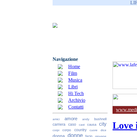
LI
Navigazione
Home
Film
Musica
Libri
Hi Tech
Archivio
Contatti
www.media
amore
bushnell
amici
andy
Love 
city
carriera
caso
causa
cast
country
corpo
corpi
cuore
dice
donne
donna
fazio
giovane