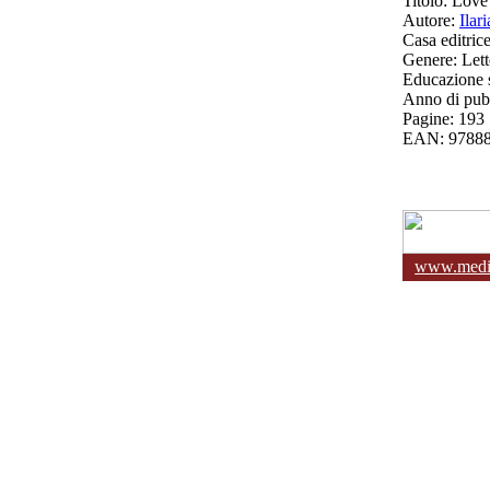
Titolo
: Love
Autore
:
Ilar
Casa editric
Genere
: Let
Educazione s
Anno di pub
Pagine
: 193
EAN
: 9788
www.media