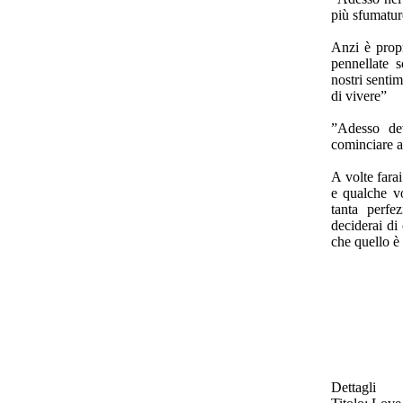
più sfumatur
Anzi è propr
pennellate s
nostri senti
di vivere”
”Adesso de
cominciare a 
A volte farai
e qualche vo
tanta perfe
deciderai di
che quello è
Dettagli