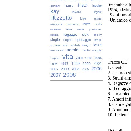
iliad
Secondo alb
harry
incubo
giovani
1994, dedica
kay
lavoro
legale
"Stani amori
littizzetto
love
mano
"Un amico è 
notte
medicina
momento
occhi
oceano
onde
oltre
passione
sex
ragazze
polizia
sherry
single
sogno
spionaggio
storie
twain
stronze
sud
surfisti
tango
uomini
umorismo
vento
viaggio
vita
volo
1995
virginia
1993
Tracce CD
1999
2001
1997
2000
1996
1.
Gente
2006
2003
2004
2002
2005
2.
Lui non st
2008
2007
3.
Strani amo
4.
Ragazze 
5.
Il coraggi
6.
Un amico 
7.
Amori infi
8.
Cani e gat
9.
Anni miei
10.
Lettera
Dettagli