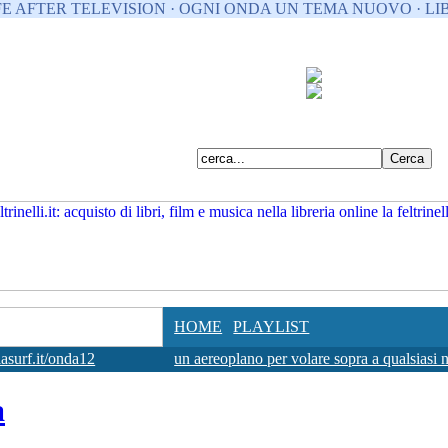
FE AFTER TELEVISION · OGNI ONDA UN TEMA NUOVO · LIB
HOME
PLAYLIST
surf.it/onda12
un aereoplano per volare sopra a qualsiasi 
a