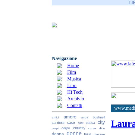
LI
Navigazione
Home
Film
Musica
Libri
Hi Tech
Archivio
Contatti
www.media
amore
bushnell
amici
andy
Laur
city
carriera
caso
causa
cast
country
corpo
corpi
cuore
dice
donne
donna
fazio
giovane