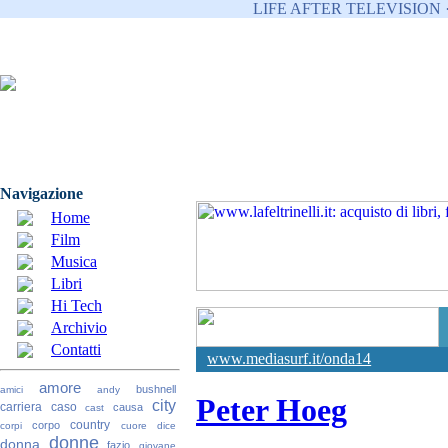
LIFE AFTER TELEVISION 
Navigazione
Home
Film
Musica
Libri
Hi Tech
Archivio
Contatti
www.mediasurf.it/onda14
amore
bushnell
amici
andy
Peter Hoeg
city
carriera
caso
causa
cast
country
corpo
corpi
cuore
dice
donne
donna
fazio
giovane