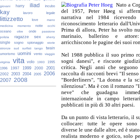
iliad
Nato a Co
harry
incubo
giovani
del 1957, Peter Høeg si affer
kay
lavoro
legale
narrativa nel 1984 ricevendo
littizzetto
love
mano
riconoscimento letterario dall'Uni
notte
medicina
momento
occhi
Prima di allora, Peter ha svolto n
oceano
onde
oltre
passione
marinaio, ballerino e attore
sex
ragazze
polizia
sherry
arricchiscono le pagine dei suoi ro
single
sogno
spionaggio
storie
twain
stronze
sud
surfisti
tango
uomini
umorismo
vento
Nel 1988 pubblica il suo primo r
viaggio
vita
sogni danesi", e riscuote giudiz
volo
1995
virginia
1993
critica. Negli anni che seguono
1999
2001
1997
2000
1996
2006
raccolta di racconti brevi "Il senso
2003
2004
2002
2005
2008
"Borderliners", "La donna e la s
2007
silenziosa". Ma è con il romanzo "Il
neve" che guadagna immedia
internazionale in campo letterar
pubblicati in più di 30 altri paesi.
Da un punto di vista letterario, il su
collocare: tutte le opere sono 
diverse le une dalle altre, ed è stat
realista moderno e gotico, solo pe