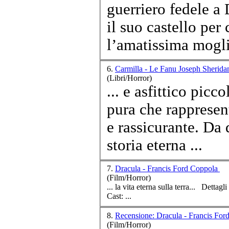
guerriero fedele a 
il suo
cast
ello per 
l’amatissima moglie
6.
Carmilla - Le Fanu Joseph Sherid
(Libri/Horror)
... e asfittico pic
pura che rappresen
e rassicurante. Da questo incontro fatale nasce non solo la
storia eterna ...
7.
Dracula - Francis Ford Coppola
(Film/Horror)
Cast
: ...
8.
Recensione: Dracula - Francis Fo
(Film/Horror)