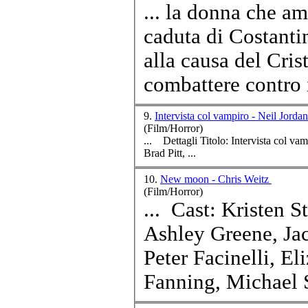
... la donna che a
caduta di Costantin
alla causa del Cris
combattere contro i
9.
Intervista col vampiro - Neil Jorda
(Film/Horror)
Brad Pitt, ...
10.
New moon - Chris Weitz
(Film/Horror)
...
Cast
: Kristen S
Ashley Greene, Ja
Peter Facinelli, E
Fanning, Michael S