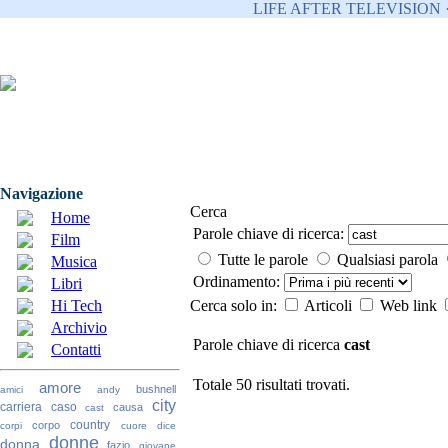
LIFE AFTER TELEVISION 
Navigazione
Cerca
Home
Parole chiave di ricerca:
Film
Tutte le parole
Qualsiasi parola
Musica
Ordinamento:
Libri
Hi Tech
Cerca solo in:
Articoli
Web link
Archivio
Parole chiave di ricerca
cast
Contatti
Totale 50 risultati trovati.
amore
bushnell
amici
andy
city
carriera
caso
causa
cast
country
corpo
corpi
cuore
dice
donne
donna
fazio
giovane