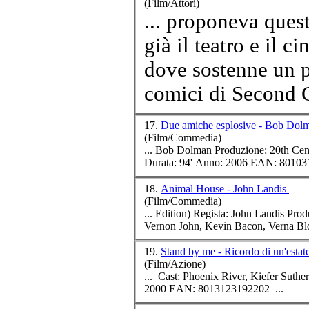
(Film/Attori)
... proponeva quest
già il teatro e il cinema. I
dove sostenne un p
comici di Second C
17.
Due amiche esplosive - Bob Do
(Film/Commedia)
... Bob Dolman Produzione: 20t
Durata: 94' Anno: 2006 
18.
Animal House - John Landis
(Film/Commedia)
... Editio
Vernon John, Kevin Bacon, Verna Blo
19.
Stand by me - Ricordo di un'esta
(Film/Azione)
...
Cast
: Phoenix River, Kiefer Sutherland, Corey Feld
2000 EAN: 8013123192202 ...