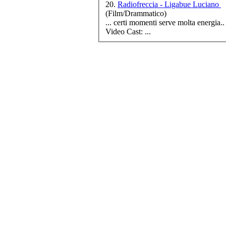
20.
Radiofreccia - Ligabue Luciano
(Film/Drammatico)
... certi momenti serve molta energia.. " Dettagli Titolo: Radiofreccia Regista: Luciano Ligabue Produzione: 
Video
Cast
: ...