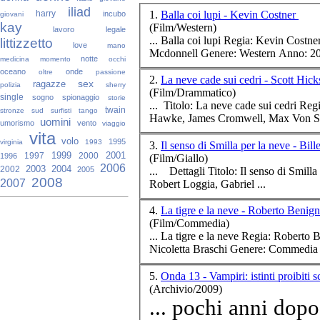
iliad
1.
Balla coi lupi - Kevin Costner
harry
incubo
giovani
kay
(Film/Western)
lavoro
legale
littizzetto
love
mano
notte
medicina
momento
occhi
oceano
onde
oltre
passione
2.
La neve cade sui cedri - Scott Hic
sex
ragazze
polizia
sherry
(Film/Drammatico)
single
sogno
spionaggio
storie
twain
stronze
sud
surfisti
tango
uomini
umorismo
vento
viaggio
vita
volo
1995
virginia
1993
3.
Il senso di Smilla per la neve - Bil
1999
2001
1997
2000
1996
(Film/Giallo)
2006
2003
2004
2002
2005
2008
2007
Robert Loggia, Gabriel ...
4.
La tigre e la neve - Roberto Benig
(Film/Commedia)
5.
Onda 13 - Vampiri: istinti proibiti 
(Archivio/2009)
... pochi anni dopo