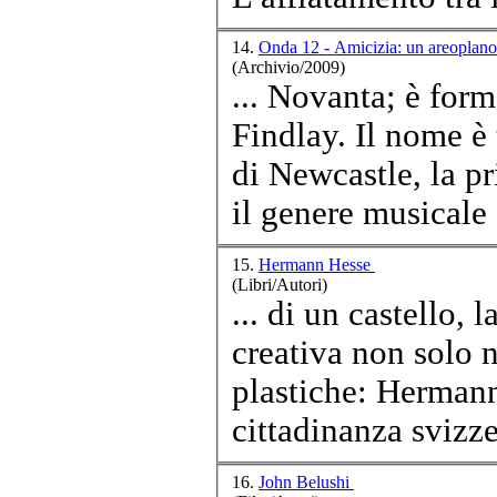
14.
Onda 12 - Amicizia: un areoplano 
(Archivio/2009)
... Novanta; è for
Findlay. Il nome è 
di New
cast
le, la p
il genere musicale è
15.
Hermann Hesse
(Libri/Autori)
... di un
cast
ello, 
creativa non solo n
plastiche: Hermann iniziò a d
cittadinanza svizzer
16.
John Belushi