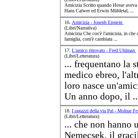
Amici
zia Scritto quando Hesse aveva circa trent’anni (1907-1908), questo breve romanzo narra la storia di due giovani,
Hans Calwer ed Erwin Mühletal, ...
16.
Amicizia - Joseph Epstein
(Libri/Narrativa)
Amici
zia Che cos'è l'
amici
zia, in che 
famiglia, com'è cambiata ...
17.
L'amico ritrovato - Fred Uhlman
(Libri/Letteratura)
... frequentano la 
medico ebreo, l'altr
loro nasce un'
amic
Un anno dopo, il ..
18.
I ragazzi della via Pal - Molnar F
(Libri/Letteratura)
... che non hanno u
Nemecsek, il gracil