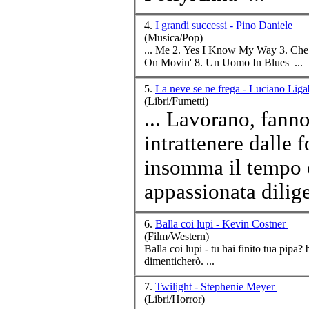
4.
I grandi successi - Pino Daniele
(Musica/Pop)
On Movin' 8. Un Uomo In Blues ...
5.
La neve se ne frega - Luciano Lig
(Libri/Fumetti)
... Lavorano, fann
intrattenere dalle for
insomma il tempo c
appassionata dilige
6.
Balla coi lupi - Kevin Costner
(Film/Western)
dimenticherò. ...
7.
Twilight - Stephenie Meyer
(Libri/Horror)