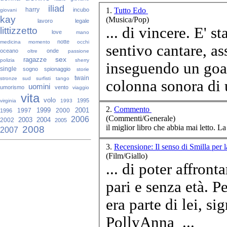
iliad
1.
Tutto Edo
harry
incubo
giovani
kay
(Musica/Pop)
lavoro
legale
... di vincere. E' stato così sin da quando ero ragazzino e
littizzetto
love
mano
notte
medicina
momento
occhi
sentivo cantare, a
oceano
onde
oltre
passione
sex
ragazze
polizia
sherry
inseguendo un goal...". E' goal di Edoardo Benna
single
sogno
spionaggio
storie
twain
stronze
sud
surfisti
tango
colonna sonora di u
uomini
umorismo
vento
viaggio
vita
volo
1995
virginia
1993
2.
Commento
1999
2001
1997
2000
1996
(Commenti/Generale)
2006
2003
2004
2002
2005
il miglior libro che abbia mai letto. La
2008
2007
3.
Recensione: Il senso di Smilla per 
(Film/Giallo)
... di poter affront
pari e senza età. 
era parte di lei, si
PollyAnna ...