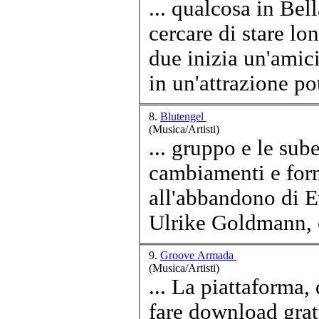
... qualcosa in Be
cercare di stare lo
due inizia un'
amic
in un'attrazione pote
8.
Blutengel
(Musica/Artisti)
... gruppo e le sub
cambiamenti e form
all'abbandono di E
Ulrike Goldmann, c
9.
Groove Armada
(Musica/Artisti)
... La piattaforma,
fare download gratu