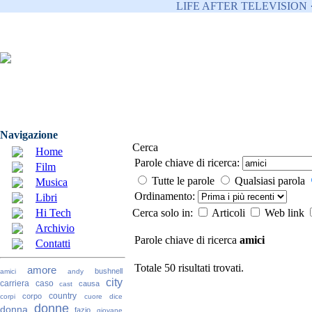
LIFE AFTER TELEVISION 
Navigazione
Cerca
Home
Parole chiave di ricerca:
Film
Tutte le parole
Qualsiasi parola
Musica
Ordinamento:
Libri
Hi Tech
Cerca solo in:
Articoli
Web link
Archivio
Parole chiave di ricerca
amici
Contatti
Totale 50 risultati trovati.
amore
bushnell
amici
andy
city
carriera
caso
causa
cast
country
corpo
corpi
cuore
dice
donne
donna
fazio
giovane