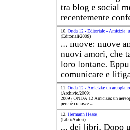
tra blog e social media in
recentemente confe
10.
Onda 12 - Editoriale - Amicizia: 
(Editoriali/2009)
... nuove: nuove
a
nuovi amori, che ta
loro lontane. Eppu
comunicare e litig
11.
Onda 12 - Amicizia: un areoplano 
(Archivio/2009)
2009 / ONDA 12
Amici
zia: un aereoplano per v
perchè conosce ...
12.
Hermann Hesse
(Libri/Autori)
... dei libri. Dopo