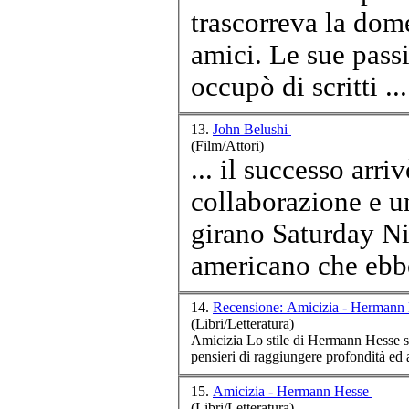
trascorreva la dome
amici
. Le sue passioni erano incentrate sulla spiritualità: si
occupò di scritti ...
13.
John Belushi
(Film/Attori)
... il successo arr
collaborazione e u
girano Saturday N
americano che ebbe
14.
Recensione: Amicizia - Hermann
(Libri/Letteratura)
Amici
zia Lo stile di Hermann Hesse si distingue per la sua rara capacità di coinvolgere noi giovani permettendo ai nostri
pensieri di raggiungere profondità ed a
15.
Amicizia - Hermann Hesse
(Libri/Letteratura)