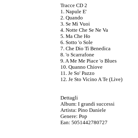
Tracce CD 2
1.
Napule E'
2.
Quando
3.
Se Mi Vuoi
4.
Notte Che Se Ne Va
5.
Ma Che Ho
6.
Sotto 'o Sole
7.
Che Dio Ti Benedica
8.
'o Scarrafone
9.
A Me Me Piace 'o Blues
10.
Quanno Chiove
11.
Je So' Pazzo
12.
Je Sto Vicino A Te (Live)
Dettagli
Album
: I grandi successi
Artista
: Pino Daniele
Genere
: Pop
Ean
: 5051442780727