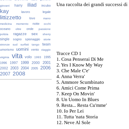
iliad
Una raccolta dei grandi successi di
harry
incubo
giovani
kay
lavoro
legale
littizzetto
love
mano
notte
medicina
momento
occhi
oceano
onde
oltre
passione
sex
ragazze
polizia
sherry
single
sogno
spionaggio
storie
twain
stronze
sud
surfisti
tango
uomini
umorismo
vento
viaggio
Tracce CD 1
vita
volo
1995
virginia
1993
1.
Cosa Penserai Di Me
1999
2001
1997
2000
1996
2.
Yes I Know My Way
2006
2003
2004
2002
2005
3.
Che Male C'e'
2008
2007
4.
Anna Verra'
5.
Ammore Scumbinato
6.
Amici Come Prima
7.
Keep On Movin'
8.
Un Uomo In Blues
9.
Resta... Resta Cu'mme'
10.
Io Per Lei
11.
Tutta 'nata Storia
12.
Neve Al Sole