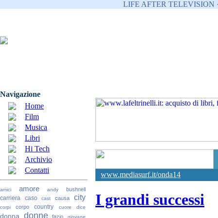
LIFE AFTER TELEVISION 
Navigazione
Home
Film
Musica
Libri
Hi Tech
Archivio
Contatti
www.mediasurf.it/onda14
amore
bushnell
amici
andy
I grandi successi
city
carriera
caso
causa
cast
country
corpo
corpi
cuore
dice
donne
donna
fazio
giovane