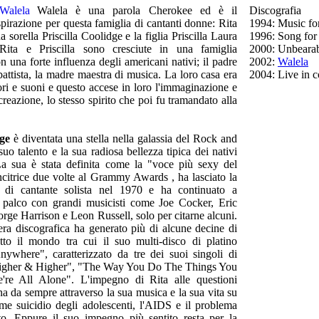
Walela è una parola Cherokee ed è il
Discografia
spirazione per questa famiglia di cantanti donne: Rita
1994
: Music fo
 sorella Priscilla Coolidge e la figlia Priscilla Laura
1996
: Song for
. Rita e Priscilla sono cresciute in una famiglia
2000
: Unbeara
 una forte influenza degli americani nativi; il padre
2002
:
Walela
battista, la madre maestra di musica. La loro casa era
2004
: Live in 
ori e suoni e questo accese in loro l'immaginazione e
 creazione, lo stesso spirito che poi fu tramandato alla
ge
è diventata una stella nella galassia del Rock and
suo talento e la sua radiosa bellezza tipica dei nativi
La sua è stata definita come la "voce più sexy del
itrice due volte al Grammy Awards , ha lasciato la
a di cantante solista nel 1970 e ha continuato a
l palco con grandi musicisti come Joe Cocker, Eric
rge Harrison e Leon Russell, solo per citarne alcuni.
era discografica ha generato più di alcune decine di
tto il mondo tra cui il suo multi-disco di platino
ywhere", caratterizzato da tre dei suoi singoli di
igher & Higher", "The Way You Do The Things You
re All Alone". L'impegno di Rita alle questioni
ona da sempre attraverso la sua musica e la sua vita su
me suicidio degli adolescenti, l'AIDS e il problema
to. Eppure il suo impegno più sentito resta per la