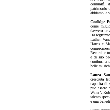
comunità d
patrimonio c
abbiamo la vi
Coolidge Pr
come miglio
davvero crea
Ha registrat
Luther Vand
Harris e Ma
compromesso
Records e tut
e di suo pad
continua a s
belle musich
Laura Satt
cresciuta l
capacità di 
può essere d
Water". Robb
talento spec
e una benedi