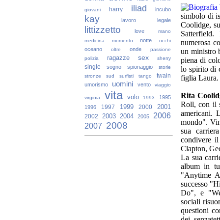
iliad
harry
incubo
giovani
simbolo di i
kay
lavoro
legale
Coolidge, sua
littizzetto
love
mano
Satterfield
notte
medicina
momento
occhi
numerosa con
oceano
onde
oltre
passione
un ministro 
sex
ragazze
polizia
sherry
piena di col
single
sogno
spionaggio
storie
lo spirito di
twain
stronze
sud
surfisti
tango
figlia Laura.
uomini
umorismo
vento
viaggio
vita
Rita Coolid
volo
1995
virginia
1993
Roll, con il 
1999
2001
1997
2000
1996
americani. 
2006
2003
2004
2002
2005
mondo". Vinc
2008
2007
sua carrier
condivere i
Clapton, Geo
La sua carri
album in tu
"Anytime An
successo "H
Do", e "We'
sociali risu
questioni co
dei senzatet