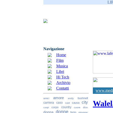
LI
Navigazione
Home
Film
Musica
Libri
Hi Tech
Archivio
Contatti
www.media
amore
bushnell
amici
andy
Walel
city
carriera
caso
causa
cast
country
corpo
corpi
cuore
dice
donne
donna
fazio
giovane