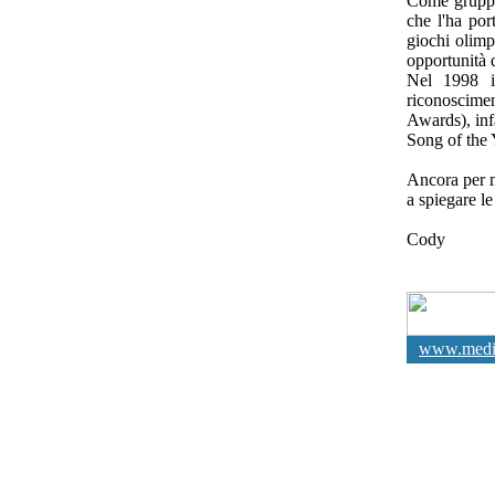
Come gruppo,
che l'ha por
giochi olimp
opportunità d
Nel 1998 il
riconoscim
Awards), infa
Song of the 
Ancora per m
a spiegare le
Cody
www.media