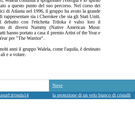
 Walela continua a sprigionare l'energia e lo spirito
tato a questo punto del suo percorso. Nel corso dei
ici di Atlanta nel 1996, il gruppo ha avuto la grande
i rappresentare sia i Cherokee che sia gli Stati Uniti.
 debutto con l'etichetta Triloka è valso loro il
ento di diversi Nammy (Native American Music
tti hanno portato a casa il premio Artist of the Year e
Year per "The Warrior".
olti anni il gruppo Walela, come l'aquila, è destinato
 ali e a volare.
Neve
surf.it/onda14
la protezione di un velo bianco di cristalli