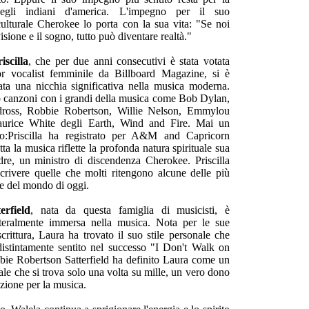
egli indiani d'america. L'impegno per il suo
ulturale Cherokee lo porta con la sua vita: "Se noi
sione e il sogno, tutto può diventare realtà."
iscilla
, che per due anni consecutivi è stata votata
r vocalist femminile da Billboard Magazine, si è
ta una nicchia significativa nella musica moderna.
o canzoni con i grandi della musica come Bob Dylan,
ross, Robbie Robertson, Willie Nelson, Emmylou
urice White degli Earth, Wind and Fire. Mai un
:Priscilla ha registrato per A&M and Capricorn
ta la musica riflette la profonda natura spirituale sua
re, un ministro di discendenza Cherokee. Priscilla
crivere quelle che molti ritengono alcune delle più
e del mondo di oggi.
erfield
, nata da questa famiglia di musicisti, è
etteralmente immersa nella musica. Nota per le sue
scrittura, Laura ha trovato il suo stile personale che
istintamente sentito nel successo "I Don't Walk on
ie Robertson Satterfield ha definito Laura come un
iale che si trova solo una volta su mille, un vero dono
zione per la musica.