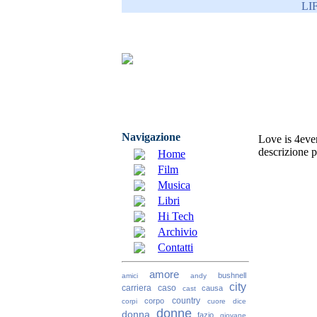
LI
Navigazione
Love is 4eve
descrizione p
Home
Film
Musica
Libri
Hi Tech
Archivio
Contatti
amore
bushnell
amici
andy
city
carriera
caso
causa
cast
country
corpo
corpi
cuore
dice
donne
donna
fazio
giovane