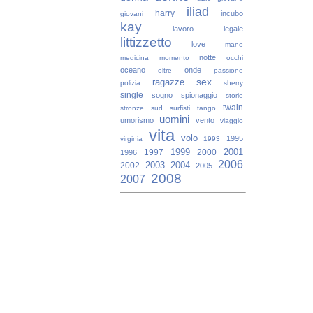
iliad
harry
incubo
giovani
kay
lavoro
legale
littizzetto
love
mano
notte
medicina
momento
occhi
oceano
onde
oltre
passione
sex
ragazze
polizia
sherry
single
sogno
spionaggio
storie
twain
stronze
sud
surfisti
tango
uomini
umorismo
vento
viaggio
vita
volo
1995
virginia
1993
1999
2001
1997
2000
1996
2006
2003
2004
2002
2005
2008
2007